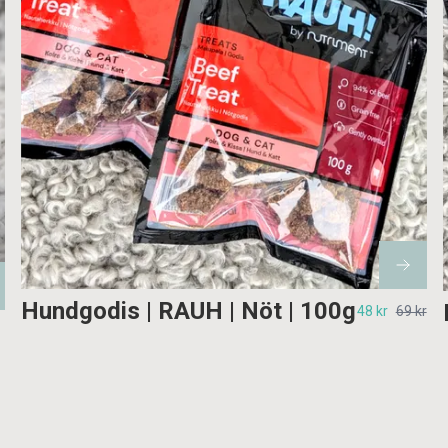
Hundgodis | RAUH | Nöt | 100g
48 kr
69 kr