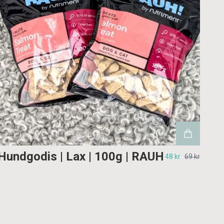
Hundgodis | Lax | 100g | RAUH
48 kr
69 kr