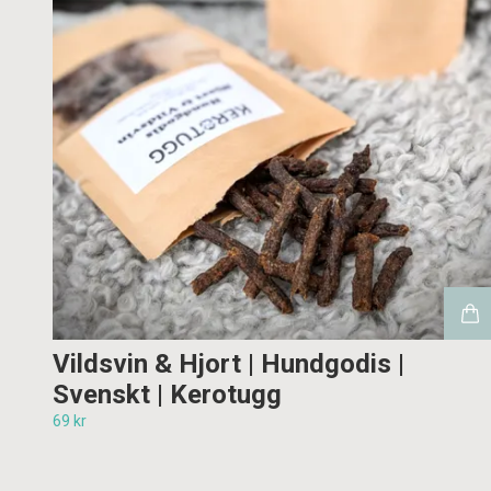
Vildsvin & Hjort | Hundgodis |
Svenskt | Kerotugg
69 kr