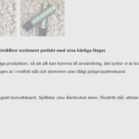
ni&Bror sortiment perfekt med sina härliga färger.
riga produktion, så att allt kan komma till användning, det tycker vi ä
ngen är i rostfritt stål och stommen utav tåligt polypropyleneband.
iskt bomullsband, Spillbitar utav återbrukat skinn, Rostfritt stål, slitsta