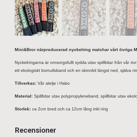
Mini&Bror närproducerad nyckelring matchar vårt övriga Mi
Nyckelringarna är omsorgsfullt sydda utav spillbitar från vår öv
ett ekologiskt bomullsband och en skinnbit längst ned, själva ri
Tillverkas:
Vår atelje i Habo
Material:
Spillbitar utav polypropyleneband, spillbitar utav ekolog
Storlek:
ca 2cm bred och ca 12cm lång inkl ring
Recensioner