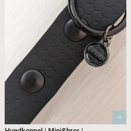
Hundkoppel | Mini&bror |