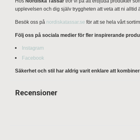
Hos
Nordiska Tassar
tror vi på att erbjuda produkter so
upplevelsen och dig själv tryggheten att veta att ni allt
Besök oss på
nordiskatassar.se
för att se hela vårt sorti
Följ oss på sociala medier för fler inspirerande produ
Instagram
Facebook
Säkerhet och stil har aldrig varit enklare att kombiner
Recensioner