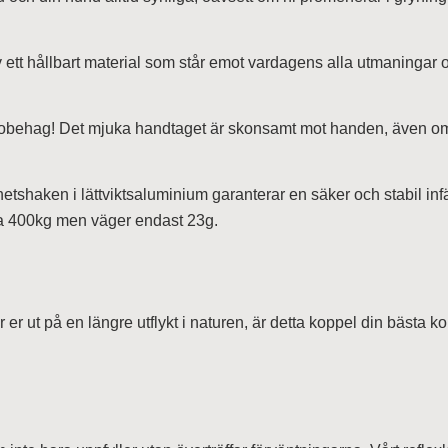
v ett hållbart material som står emot vardagens alla utmaningar 
behag! Det mjuka handtaget är skonsamt mot handen, även om d
shaken i lättviktsaluminium garanterar en säker och stabil infä
a 400kg men väger endast 23g.
r er ut på en längre utflykt i naturen, är detta koppel din bästa