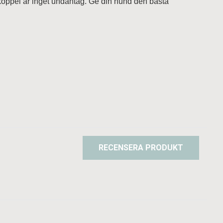
lexkoppel är inget undantag. Ge din hund den bästa
RECENSERA PRODUKT