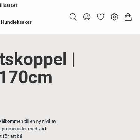
llsatser
Hundleksaker
tskoppel |
| 170cm
Välkommen till en ny nivå av
a promenader med vårt
 för att bå