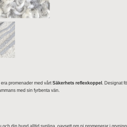
r era promenader med vårt
Säkerhets
reflexkoppel
. Designat f
llsammans med sin fyrbenta vän.
 och din hund alltid synliga, oavsett om ni promenerar i gryning