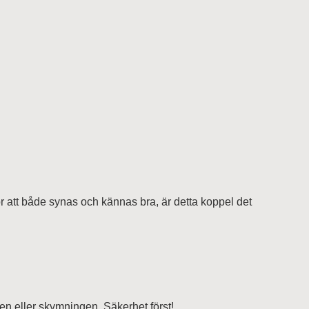
ör att både synas och kännas bra, är detta koppel det
en eller skymningen. Säkerhet först!