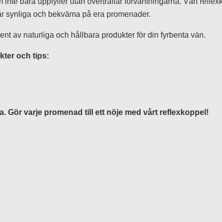
m inte bara uppfyller utan överträffar förväntningarna. Vårt ref
id är synliga och bekväma på era promenader.
ment av naturliga och hållbara produkter för din fyrbenta vän.
kter och tips:
a. Gör varje promenad till ett nöje med vårt reflexkoppel!