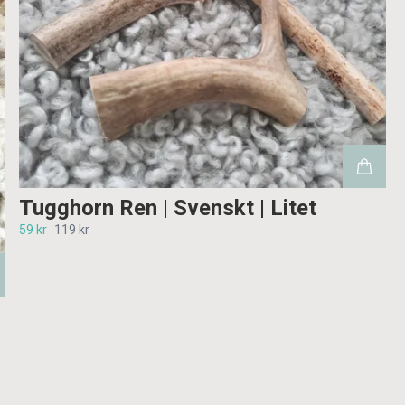
Tugghorn Ren | Svenskt | Litet
59 kr
119 kr