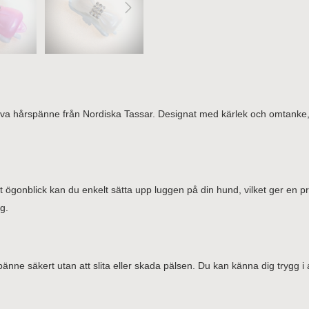
iva hårspänne från Nordiska Tassar. Designat med kärlek och omtanke, 
ett ögonblick kan du enkelt sätta upp luggen på din hund, vilket ger en p
ig.
spänne säkert utan att slita eller skada pälsen. Du kan känna dig trygg i a