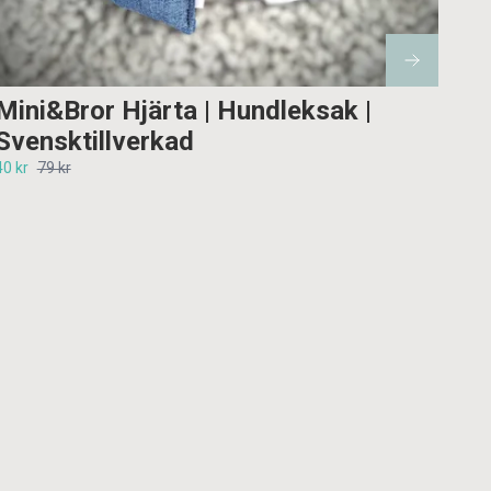
Mini&Bror Hjärta | Hundleksak |
Svensktillverkad
40 kr
79 kr