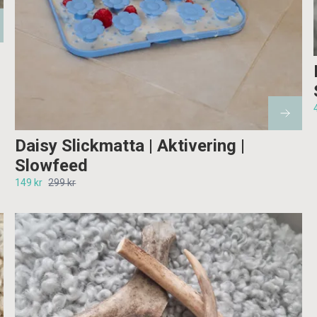
Daisy Slickmatta | Aktivering |
Slowfeed
149 kr
299 kr