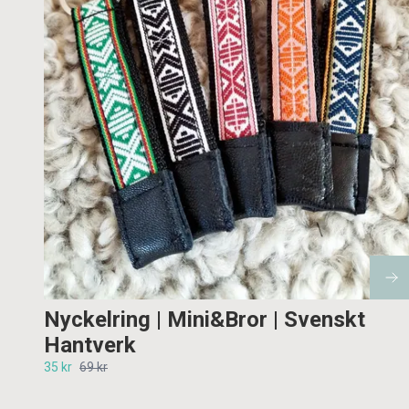
Nyckelring | Mini&Bror | Svenskt
Hantverk
35 kr
69 kr