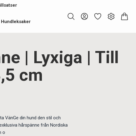
llsatser
Hundleksaker
e | Lyxiga | Till
3,5 cm
ta VänGe din hund den stil och
 exklusiva hårspänne från Nordiska
h o