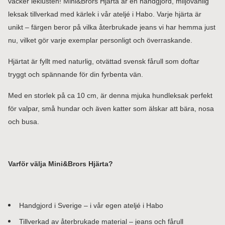
väcker leklusten! Mini&Brors Hjärta är en handgjord, miljövänlig
leksak tillverkad med kärlek i vår ateljé i Habo. Varje hjärta är
unikt – färgen beror på vilka återbrukade jeans vi har hemma just
nu, vilket gör varje exemplar personligt och överraskande.
Hjärtat är fyllt med naturlig, otvättad svensk fårull som doftar
tryggt och spännande för din fyrbenta vän.
Med en storlek på ca 10 cm, är denna mjuka hundleksak perfekt
för valpar, små hundar och även katter som älskar att bära, nosa
och busa.
Varför välja Mini&Brors Hjärta?
Handgjord i Sverige – i vår egen ateljé i Habo
Tillverkad av återbrukade material – jeans och fårull