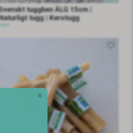
Svenskt tuggben ÄLG 15cm |
Naturligt tugg | Kerotugg
3,56 €