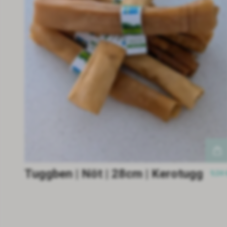
Tuggben | Nöt | 28cm | Kerotugg
9,04 