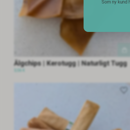
Som ny kund ho
Älgchips | Kerotugg | Naturligt Tugg
3,56 €