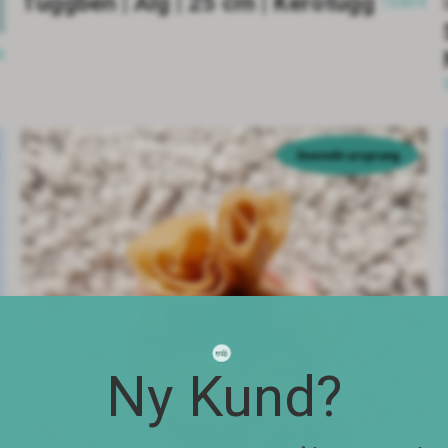
Tuggben | Älg | 25 cm | Kerotugg
13,60 €
€
Svenskt ursprung
Ny Kund?