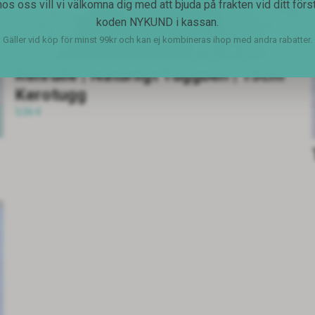
s oss vill vi välkomna dig med att bjuda på frakten vid ditt för
koden NYKUND i kassan.
Gäller vid köp för minst 99kr och kan ej kombineras ihop med andra rabatter.
Renrulle | Naturligt Tuggben | 15cm
Kerotugg
3,56 €