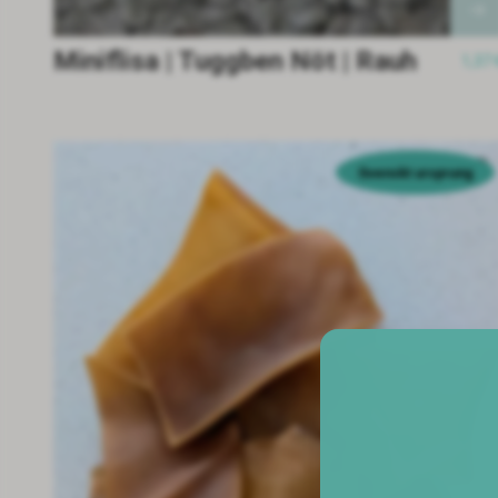
Miniflisa | Tuggben Nöt | Rauh
1,37 
Svenskt ursprung