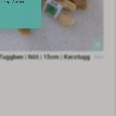
sta köp. Använd
Tuggben | Nöt | 15cm | Kerotugg
3,56 €