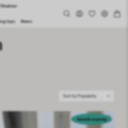
illsatser
og toys
News
n
Svenskt ursprung