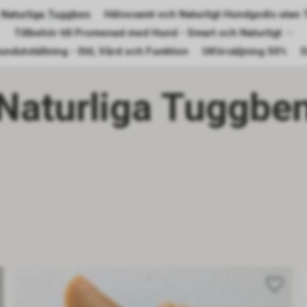
Naturliga Tuggben
Hälsosamt och Naturligt Hundgodis utan T
Tillbehör till Promenad med Hund - Smart och Naturligt
undutställning - Stil, Vård och Funktion
Utförsäljning 50%
D
Naturliga Tuggbe