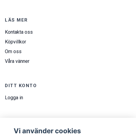
LÄS MER
Kontakta oss
Köpvillkor
Om oss
Våra vänner
DITT KONTO
Logga in
NYHETSBREV
Vi använder cookies
E-postadress
Prenumerera