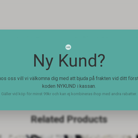
 hund har aldrig gått så bra som med detta halsband. Lätt att b
Ny Kund?
s oss vill vi välkomna dig med att bjuda på frakten vid ditt för
koden NYKUND i kassan.
Gäller vid köp för minst 99kr och kan ej kombineras ihop med andra rabatter.
Related Products