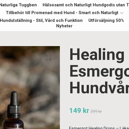
Naturliga Tuggben
Hälsosamt och Naturligt Hundgodis utan Ti
Tillbehör till Promenad med Hund - Smart och Naturligt
Hundutställning - Stil, Vård och Funktion
Utförsäljning 50%
Nyheter
Healing 
Esmergot
Hundvå
149 kr
299 kr
Esmergot Healing Drops – Läkan