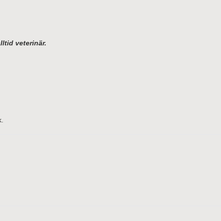
ltid veterinär.
k.