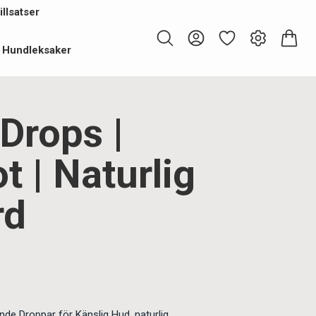
llsatser
Hundleksaker
Drops |
 | Naturlig
rd
de Droppar för Känslig Hud, naturlig