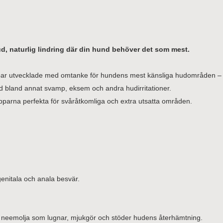
d, n
aturlig lindring där din hund behöver det som mest.
ar utvecklade med omtanke för hundens mest känsliga hudområden – ö
id bland annat svamp, eksem och andra hudirritationer.
pparna perfekta för svåråtkomliga och extra utsatta områden.
genitala och anala besvär.
ch neemolja som lugnar, mjukgör och stöder hudens återhämtning.